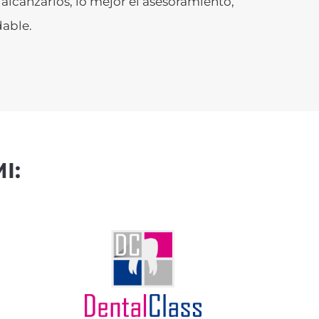
alcanzarlos, lo mejor el asesoramiento,
able.
I: