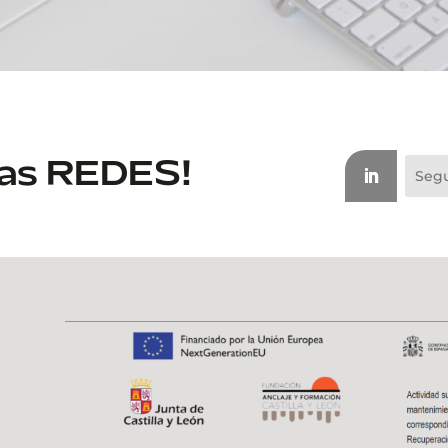
las REDES!
Segu