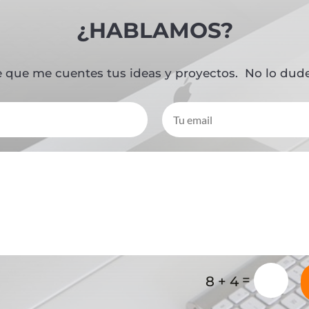
¿HABLAMOS?
 que me cuentes tus ideas y proyectos.
No lo dude
=
8 + 4