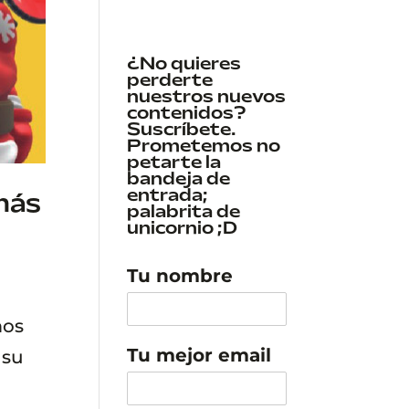
¿No quieres
perderte
nuestros nuevos
contenidos?
Suscríbete.
Prometemos no
petarte la
bandeja de
entrada;
más
palabrita de
unicornio ;D
Tu nombre
mos
Tu mejor email
 su