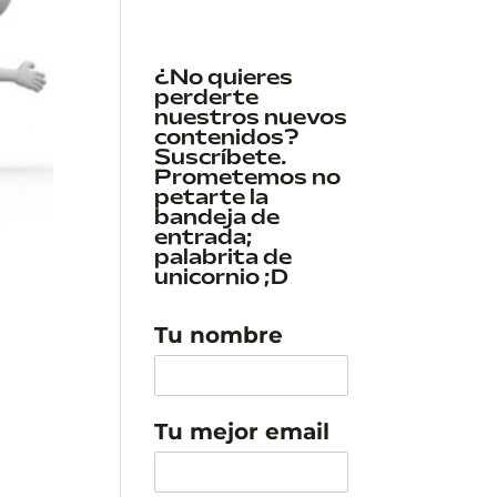
¿No quieres
perderte
nuestros nuevos
contenidos?
Suscríbete.
Prometemos no
petarte la
bandeja de
entrada;
palabrita de
unicornio ;D
Tu nombre
Tu mejor email