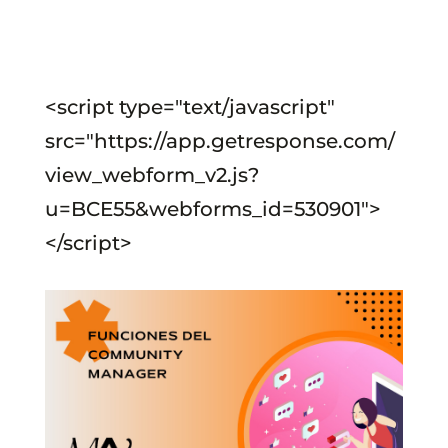
<script type="text/javascript"
src="https://app.getresponse.com/
view_webform_v2.js?
u=BCE55&webforms_id=530901">
</script>